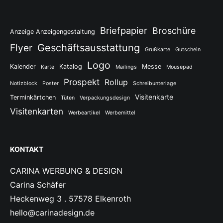
Briefpapier
Broschüre
Anzeige Anzeigengestaltung
Flyer
Geschäftsausstattung
Grußkarte
Gutschein
Logo
Kalender
Katalog
Messe
Karte
Mailings
Mousepad
Prospekt
Rollup
Notizblock
Poster
Schreibunterlage
Visitenkarte
Terminkärtchen
Tüten
Verpackungsdesign
Visitenkarten
Werbeartikel
Werbemittel
KONTAKT
CARINA WERBUNG & DESIGN
Carina Schäfer
Heckenweg 3 . 57578 Elkenroth
hello@carinadesign.de