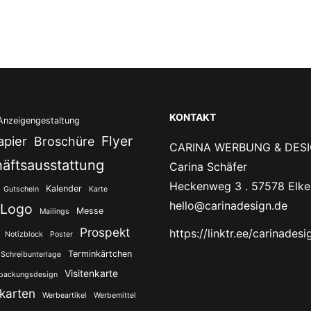
KONTAKT
Anzeigengestaltung
Flyer
apier
Broschüre
CARINA WERBUNG & DES
äftsausstattung
Carina Schäfer
Heckenweg 3 . 57578 Elke
Kalender
Gutschein
Karte
hello@carinadesign.de
Logo
Messe
Mailings
Prospekt
https://linktr.ee/carinadesi
Notizblock
Poster
Terminkärtchen
Schreibunterlage
Visitenkarte
packungsdesign
nkarten
Werbeartikel
Werbemittel