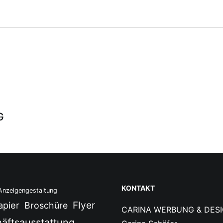
G
KONTAKT
Anzeigengestaltung
Flyer
apier
Broschüre
CARINA WERBUNG & DES
äftsausstattung