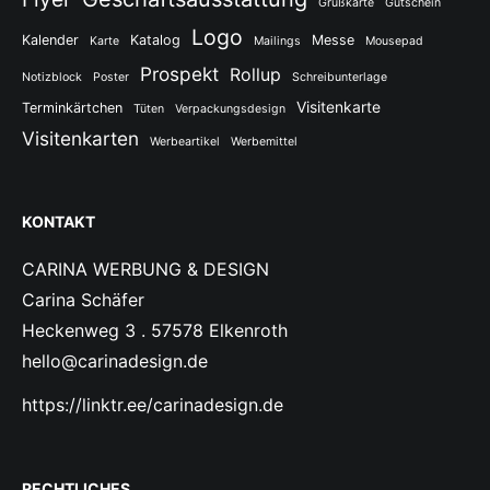
Grußkarte
Gutschein
Logo
Kalender
Katalog
Messe
Karte
Mailings
Mousepad
Prospekt
Rollup
Notizblock
Poster
Schreibunterlage
Visitenkarte
Terminkärtchen
Tüten
Verpackungsdesign
Visitenkarten
Werbeartikel
Werbemittel
KONTAKT
CARINA WERBUNG & DESIGN
Carina Schäfer
Heckenweg 3 . 57578 Elkenroth
hello@carinadesign.de
https://linktr.ee/carinadesign.de
RECHTLICHES